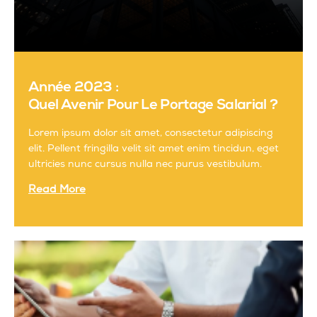
Année 2023 :
Quel Avenir Pour Le Portage Salarial ?
Lorem ipsum dolor sit amet, consectetur adipiscing
elit. Pellent fringilla velit sit amet enim tincidun, eget
ultricies nunc cursus nulla nec purus vestibulum.
Read More